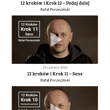
12 kroków | Krok 12 – Podaj dalej
Rafał Porzeziński
GALERIA
DRUŻYNA
WESPRZYJ NAS
PARTNERZY
15 czerwca 2020
NEWSLETTER
12 kroków | Krok 11 – Sens
Rafał Porzeziński
DLA MEDIÓW
KONTAKT