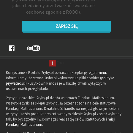
jakich będziemy przetwarzać Twoje dane
osobowe zgodnie z RODO).
ZAPISZ SIĘ
Korzystanie z Portalu 2ryby.pl oznacza akceptację
regulaminu
.
Informujemy, że strona 2ryby.pl wykorzystuje pliki cookies (
polityka
prywatności
) - użytkownik może je w każdej chwili wyłączyć w
ustawieniach przeglądarki.
2ryby.pl oraz sklep.2ryby.pl działa w ramach Fundacji Mathesianum.
Wszystkie zyski ze sklepu 2ryby.pl są przeznaczone na cele statutowe
Fundacji Mathesianum. Działalność handlowa nie jest głównym celem
witryny - każdy produkt prezentowany w sklepie 2ryby.pl został wybrany
tak, by był zgodny i wspomagał realizację celów statutowych i
misji
Fundacji Mathesianum
.