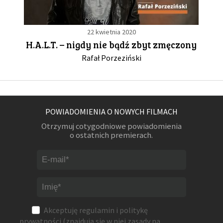
22 kwietnia 2020
H.A.L.T. – nigdy nie bądź zbyt zmęczony
Rafał Porzeziński
POWIADOMIENIA O NOWYCH FILMACH
Otrzymuj cotygodniowe powiadomienia
o ostatnich premierach.
Akceptuję
regulamin
i
politykę
prywatności
(znajdują się w niej zasady na