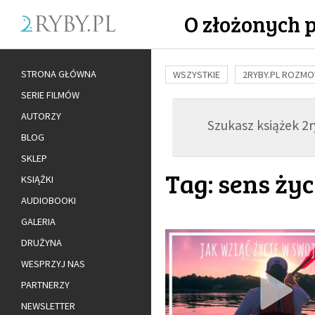
O złożonych 
STRONA GŁÓWNA
WSZYSTKIE
2RYBY.PL ROZM
SERIE FILMÓW
BUDOWANIE WIĘZI
RODZINA
AUTORZY
Szukasz książek 2ry
ADOPCJA
BLOG
SKLEP
Tag: sens życ
KSIĄŻKI
AUDIOBOOKI
GALERIA
DRUŻYNA
WESPRZYJ NAS
PARTNERZY
NEWSLETTER