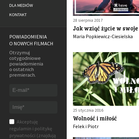
DLA MEDIÓW
KONTAKT
28 sierpnia 2017
Jak wziąć życie w swoje
Maria Popkiewicz-Ciesielska
POWIADOMIENIA
O NOWYCH FILMACH
Otrzymuj
cotygodniowe
powiadomienia
o ostatnich
premierach.
25 stycznia 2016
Wolność i miłość
Akceptuję
Felek i Piotr
regulamin
i
politykę
prywatności
(znajdują