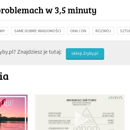
problemach w 3,5 minuty
OWY
SAME DOBRE WIADOMOŚCI
ONA I ON
ROZWÓJ
SZTU
NAUKA
BIBLIA
KOBIETA
MĘŻCZYZNA
RELIGIE
FI
by.pl? Znajdziesz je tutaj:
sklep.2ryby.pl
ia