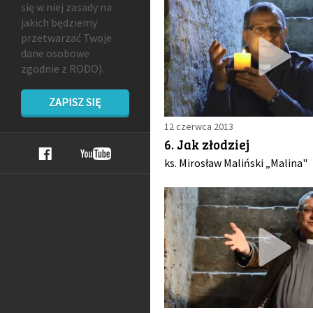
się w niej zasady na
jakich będziemy
przetwarzać Twoje
dane osobowe
zgodnie z RODO).
ZAPISZ SIĘ
12 czerwca 2013
6. Jak złodziej
ks. Mirosław Maliński „Malina"