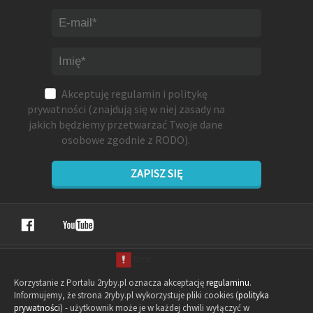
Akceptuję
regulamin
i
politykę
prywatności
(znajdują się w niej zasady na
jakich będziemy przetwarzać Twoje dane
osobowe zgodnie z RODO).
ZAPISZ SIĘ
Korzystanie z Portalu 2ryby.pl oznacza akceptację
regulaminu
.
Informujemy, że strona 2ryby.pl wykorzystuje pliki cookies (
polityka
prywatności
) - użytkownik może je w każdej chwili wyłączyć w