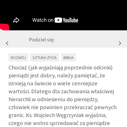
GALERIA
DRUŻYNA
Podziel się:
WESPRZYJ NAS
ROZWÓJ
SZTUKA ŻYCIA
BIBLIA
PARTNERZY
Chociaż (jak wyjaśniają poprzednie odcinki)
pieniądz jest dobry, należy pamiętać, że
istnieją na świecie o wiele cenniejsze
NEWSLETTER
wartości. Dlatego dla zachowania właściwej
hierarchii w odniesieniu do pieniędzy,
DLA MEDIÓW
człowiek nie powinien przekraczać pewnych
granic. Ks. Wojciech Węgrzyniak wyjaśnia,
KONTAKT
czego nie wolno sprzedawać za pieniądze