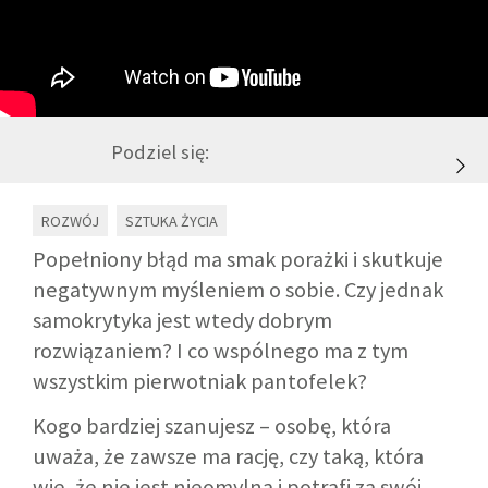
GALERIA
DRUŻYNA
Podziel się:
WESPRZYJ NAS
ROZWÓJ
SZTUKA ŻYCIA
PARTNERZY
Popełniony błąd ma smak porażki i skutkuje
negatywnym myśleniem o sobie. Czy jednak
samokrytyka jest wtedy dobrym
NEWSLETTER
rozwiązaniem? I co wspólnego ma z tym
wszystkim pierwotniak pantofelek?
DLA MEDIÓW
Kogo bardziej szanujesz – osobę, która
KONTAKT
uważa, że zawsze ma rację, czy taką, która
wie, że nie jest nieomylna i potrafi za swój