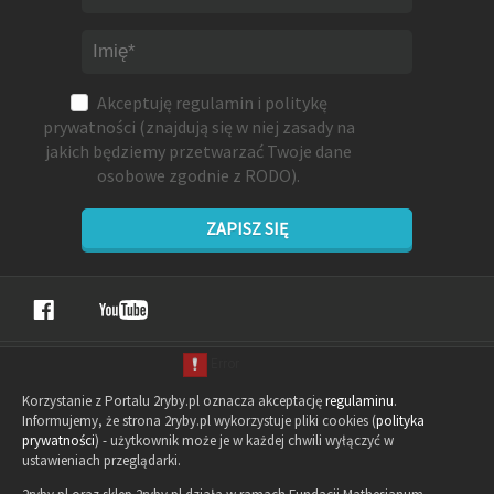
Akceptuję
regulamin
i
politykę
prywatności
(znajdują się w niej zasady na
jakich będziemy przetwarzać Twoje dane
osobowe zgodnie z RODO).
ZAPISZ SIĘ
Korzystanie z Portalu 2ryby.pl oznacza akceptację
regulaminu
.
Informujemy, że strona 2ryby.pl wykorzystuje pliki cookies (
polityka
prywatności
) - użytkownik może je w każdej chwili wyłączyć w
ustawieniach przeglądarki.