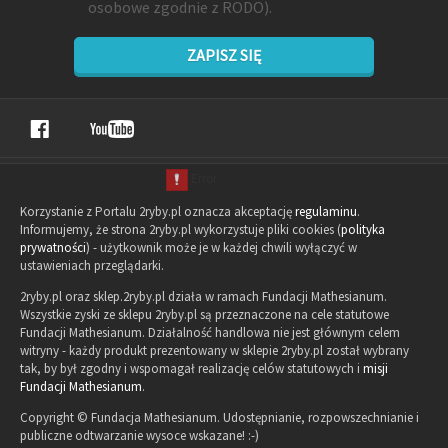
osobowe zgodnie z RODO).
ZAPISZ SIĘ
Korzystanie z Portalu 2ryby.pl oznacza akceptację
regulaminu
.
Informujemy, że strona 2ryby.pl wykorzystuje pliki cookies (
polityka
prywatności
) - użytkownik może je w każdej chwili wyłączyć w
ustawieniach przeglądarki.
2ryby.pl oraz sklep.2ryby.pl działa w ramach Fundacji Mathesianum.
Wszystkie zyski ze sklepu 2ryby.pl są przeznaczone na cele statutowe
Fundacji Mathesianum. Działalność handlowa nie jest głównym celem
witryny - każdy produkt prezentowany w sklepie 2ryby.pl został wybrany
tak, by był zgodny i wspomagał realizację celów statutowych i
misji
Fundacji Mathesianum
.
Copyright © Fundacja Mathesianum. Udostępnianie, rozpowszechnianie i
publiczne odtwarzanie wysoce wskazane! :-)