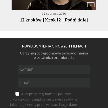
13
17 czerwca 2020
12 kroków | Krok 12 – Podaj dalej
POWIADOMIENIA O NOWYCH FILMACH
Otrzymuj cotygodniowe powiadomienia
o ostatnich premierach.
Akceptuję
regulamin
i
politykę
prywatności
(znajdują się w niej zasady na
jakich będziemy przetwarzać Twoje dane