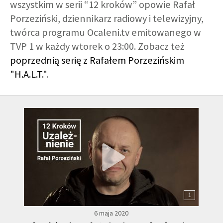
wszystkim w serii “12 kroków” opowie Rafał
Porzeziński, dziennikarz radiowy i telewizyjny,
GALERIA
twórca programu Ocaleni.tv emitowanego w
TVP 1 w każdy wtorek o 23:00. Zobacz też
DRUŻYNA
poprzednią serię z Rafałem Porzezińskim
"H.A.L.T."
.
WESPRZYJ NAS
PARTNERZY
NEWSLETTER
DLA MEDIÓW
1
KONTAKT
6 maja 2020