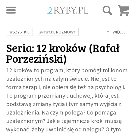
STRONA GŁÓWNA
WSZYSTKIE
2RYBY.PL ROZMOWY
WIĘCEJ
Seria: 12 kroków (
Rafał
SAME DOBRE WIADOMOŚCI
ONA I ON
ROZWÓJ
SERIE FILMÓW
Porzeziński
)
SZTUKA ŻYCIA
MIŁOŚĆ
DUCHOWOŚĆ
AUTORZY
BUDOWANIE WIĘZI
RODZINA
NAUKA
BIBLIA
12 kroków to program, który pomógł milionom
uzależnionych na całym świecie. Nie jest to
KOBIETA
MĘŻCZYZNA
RELIGIE
FILOZOFIA
BLOG
forma terapii, nie opiera się też na psychologii.
KULTURA
ŚWIĘCI
SEKS
IN VITRO
ADOPCJA
To program przemiany duchowej, która jest
SKLEP
podstawą zmiany życia i tym samym wyjścia z
uzależnienia. Na czym polega? Co pomaga
KSIĄŻKI
uzależnionym? Jakie tajemnicze kroki muszą
wykonać, żeby uwolnić się od nałogu? O tym
AUDIOBOOKI