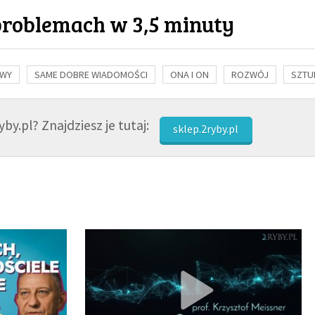
problemach w 3,5 minuty
OWY
SAME DOBRE WIADOMOŚCI
ONA I ON
ROZWÓJ
SZTU
NAUKA
BIBLIA
KOBIETA
MĘŻCZYZNA
RELIGIE
FI
by.pl? Znajdziesz je tutaj:
sklep.2ryby.pl