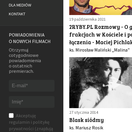
DLA MEDIÓW
KONTAKT
19 października 2021
2RYBY.PL Rozmowy - O g
frakcjach w Kościele i p
POWIADOMIENIA
łączenia - Maciej Pichla
O NOWYCH FILMACH
ks. Mirosław Maliński „Malina"
Otrzymuj
cotygodniowe
powiadomienia
o ostatnich
premierach.
27 stycznia 2014
Akceptuję
Blask siódmy
regulamin
i
politykę
ks. Mariusz Rosik
prywatności
(znajdują