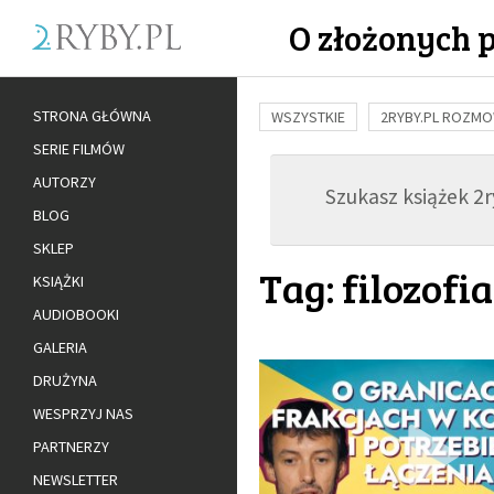
O złożonych 
STRONA GŁÓWNA
WSZYSTKIE
2RYBY.PL ROZM
SERIE FILMÓW
BUDOWANIE WIĘZI
RODZINA
AUTORZY
Szukasz książek 2ry
ADOPCJA
BLOG
SKLEP
Tag: filozofia
KSIĄŻKI
AUDIOBOOKI
GALERIA
DRUŻYNA
WESPRZYJ NAS
PARTNERZY
NEWSLETTER