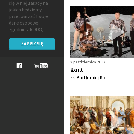
się w niej zasady na
jakich będziemy
przetwarzać Twoje
dane osobowe
zgodnie z RODO).
ZAPISZ SIĘ
8 października 2013
Kant
ks. Bartłomiej Kot