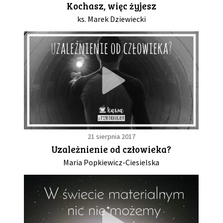
Kochasz, więc żyjesz
ks. Marek Dziewiecki
GALERIA
DRUŻYNA
WESPRZYJ NAS
PARTNERZY
21 sierpnia 2017
NEWSLETTER
Uzależnienie od człowieka?
Maria Popkiewicz-Ciesielska
DLA MEDIÓW
KONTAKT