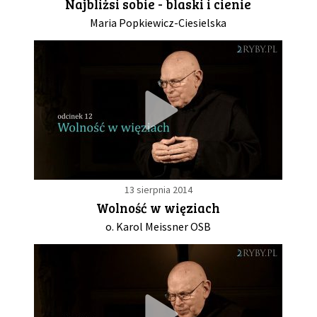
Najbliżsi sobie - blaski i cienie
Maria Popkiewicz-Ciesielska
13 sierpnia 2014
Wolność w więziach
o. Karol Meissner OSB