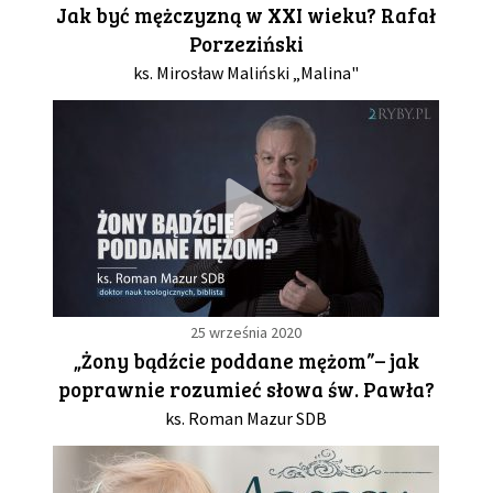
Jak być mężczyzną w XXI wieku? Rafał
Porzeziński
GALERIA
ks. Mirosław Maliński „Malina"
DRUŻYNA
WESPRZYJ NAS
PARTNERZY
NEWSLETTER
25 września 2020
„Żony bądźcie poddane mężom”– jak
poprawnie rozumieć słowa św. Pawła?
DLA MEDIÓW
ks. Roman Mazur SDB
KONTAKT