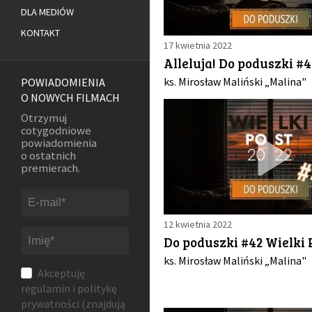
DLA MEDIÓW
KONTAKT
17 kwietnia 2022
Alleluja! Do poduszki #4
ks. Mirosław Maliński „Malina"
POWIADOMIENIA
O NOWYCH FILMACH
Otrzymuj
cotygodniowe
powiadomienia
o ostatnich
premierach.
12 kwietnia 2022
Do poduszki #42 Wielki 
ks. Mirosław Maliński „Malina"
Akceptuję
regulamin
i
politykę
prywatności
(znajdują