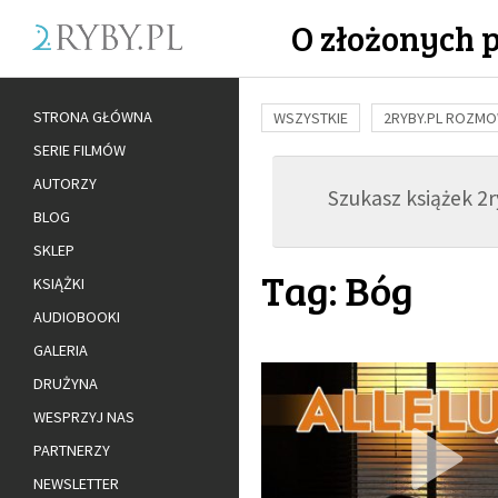
O złożonych 
STRONA GŁÓWNA
WSZYSTKIE
2RYBY.PL ROZM
SERIE FILMÓW
BUDOWANIE WIĘZI
RODZINA
AUTORZY
Szukasz książek 2ry
ADOPCJA
BLOG
SKLEP
Tag: Bóg
KSIĄŻKI
AUDIOBOOKI
GALERIA
DRUŻYNA
WESPRZYJ NAS
PARTNERZY
NEWSLETTER