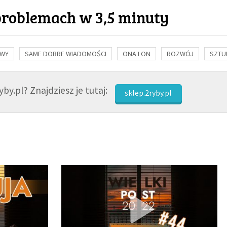
problemach w 3,5 minuty
OWY
SAME DOBRE WIADOMOŚCI
ONA I ON
ROZWÓJ
SZTU
NAUKA
BIBLIA
KOBIETA
MĘŻCZYZNA
RELIGIE
FI
by.pl? Znajdziesz je tutaj:
sklep.2ryby.pl