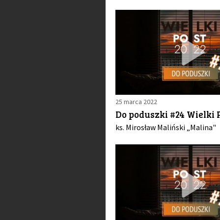
25 marca 2022
Do poduszki #24 Wielki P
ks. Mirosław Maliński „Malina"