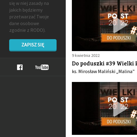
się w niej zasady na
jakich będziemy
przetwarzać Twoje
dane osobowe
zgodnie z RODO).
ZAPISZ SIĘ
9 kwietnia 2022
Do poduszki #39 Wielki 
ks. Mirosław Maliński „Malina"