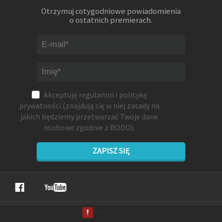
Otrzymuj cotygodniowe powiadomienia
o ostatnich premierach.
Akceptuję
regulamin
i
politykę
prywatności
(znajdują się w niej zasady na
jakich będziemy przetwarzać Twoje dane
osobowe zgodnie z RODO).
ZAPISZ SIĘ