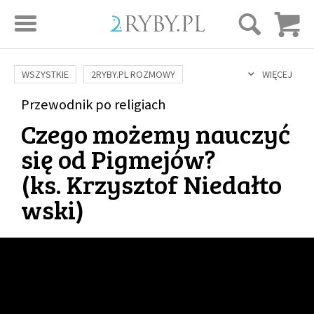
STRONA GŁÓWNA
WSZYSTKIE
2RYBY.PL ROZMOWY
WIĘCEJ
SAME DOBRE WIADOMOŚCI
ONA I ON
Przewodnik po religiach
ROZWÓJ
SERIE FILMÓW
Czego możemy nauczyć
SZTUKA ŻYCIA
MIŁOŚĆ
DUCHOWOŚĆ
AUTORZY
się od Pigmejów?
BUDOWANIE WIĘZI
RODZINA
NAUKA
BIBLIA
(
ks. Krzysztof Niedałto
KOBIETA
MĘŻCZYZNA
RELIGIE
FILOZOFIA
BLOG
wski
)
KULTURA
ŚWIĘCI
SEKS
IN VITRO
ADOPCJA
SKLEP
KSIĄŻKI
AUDIOBOOKI