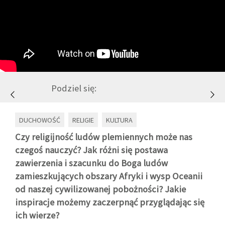
GALERIA
DRUŻYNA
WESPRZYJ NAS
Podziel się:
PARTNERZY
DUCHOWOŚĆ
RELIGIE
KULTURA
Czy religijność ludów plemiennych może nas
NEWSLETTER
czegoś nauczyć? Jak różni się postawa
zawierzenia i szacunku do Boga ludów
zamieszkujących obszary Afryki i wysp Oceanii
DLA MEDIÓW
od naszej cywilizowanej pobożności? Jakie
inspiracje możemy zaczerpnąć przyglądając się
KONTAKT
ich wierze?